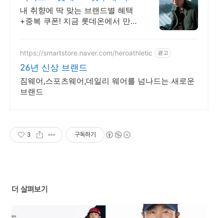
5천원 혜택!
내 취향에 딱 맞는 브랜드별 혜택
+중복 쿠폰! 지금 롯데온에서 만나
보세요!
https://smartstore.naver.com/heroathletic
광고
26년 신상 브랜드
짐웨어,스포츠웨어,데일리 웨어를 넘나드는 새로운
브랜드
3
구독하기
더 살펴보기