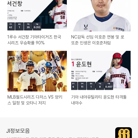
1루수 서건창 기아타이거즈 한국
NC감독 선임 이호준 연봉 및 로
시리즈 우승확률 90%
또준 인생은 이호준처럼
MLB월드시리즈 다저스 VS 양키
기아 내야유틸리티 윤도현 타격툴
스 일정 및 오타니 저지
내야수
JI정보모음