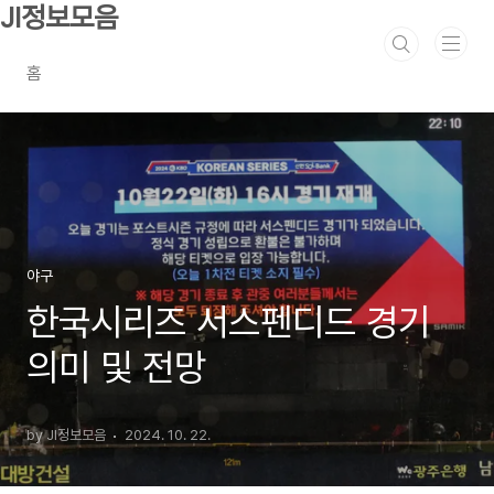
본문 바로가기
JI정보모음
홈
야구
한국시리즈 서스펜디드 경기
의미 및 전망
by JI정보모음
2024. 10. 22.