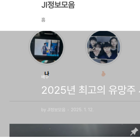
본문 바로가기
JI정보모음
홈
배구
2025년 최고의 유망주
by JI정보모음
2025. 1. 12.