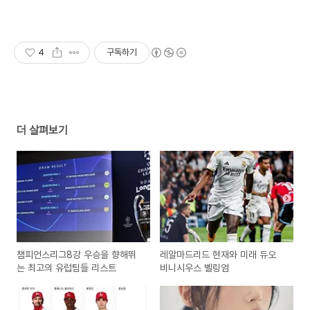
4
구독하기
더 살펴보기
챔피언스리그8강 우승을 향해뛰
레알마드리드 현재와 미래 듀오
는 최고의 유럽팀들 리스트
비니시우스 벨링엄