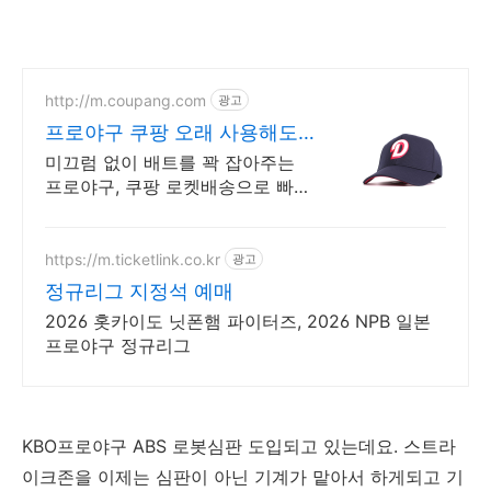
http://m.coupang.com
광고
프로야구 쿠팡 오래 사용해도
튼튼한 장갑
미끄럼 없이 배트를 꽉 잡아주는
프로야구, 쿠팡 로켓배송으로 빠르
게 경험하세요! 야구하는 내내 손
이 편안해야죠! 가볍고 유연한 장
갑으로 훈련에 집중하세요.
https://m.ticketlink.co.kr
광고
정규리그 지정석 예매
2026 홋카이도 닛폰햄 파이터즈, 2026 NPB 일본
프로야구 정규리그
KBO프로야구 ABS 로봇심판 도입되고 있는데요. 스트라
이크존을 이제는 심판이 아닌 기계가 맡아서 하게되고 기