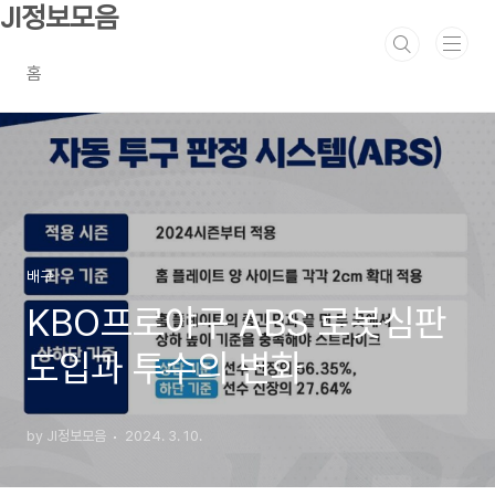
본문 바로가기
JI정보모음
홈
배구
KBO프로야구 ABS 로봇심판
도입과 투수의 변화
by JI정보모음
2024. 3. 10.