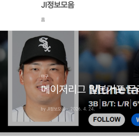
본문 바로가기
JI정보모음
홈
야구
메이저리그 일본거포 무
by JI정보모음
2026. 4. 24.