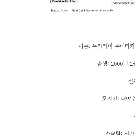
이름: 무라카미 무네타카 (
출생: 2000년 
신체
포지션: 내야수
소속팀: 시카