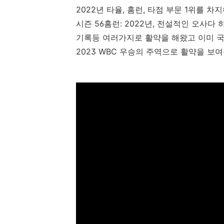
2022년 타율, 홈런, 타점 부문 1위를 
시즌 56홈런: 2022년, 전설적인 오사다
기록등 여러가지로 활약을 해왔고 이미 국제
2023 WBC 우승의 주역으로 활약을 보