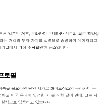
른 일본인 거포, 무라카미 무네타카 선수의 최근 활약상
이라는 거액의 투자 가치를 실력으로 증명하며 메이저리그
이저리그에서 가장 주목할만한 뉴스입니다
 프로필
 이름을 꼽으라면 단연 시카고 화이트삭스의 무라카미 무
정하고 미국 무대에 입성한 지 불과 한 달여 만에, 그는 자
지 실력으로 입증하고 있습니다.