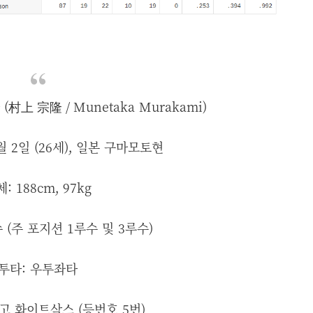
村上 宗隆 / Munetaka Murakami)
2월 2일 (26세), 일본 구마모토현
: 188cm, 97kg
 (주 포지션 1루수 및 3루수)
투타: 우투좌타
고 화이트삭스 (등번호 5번)