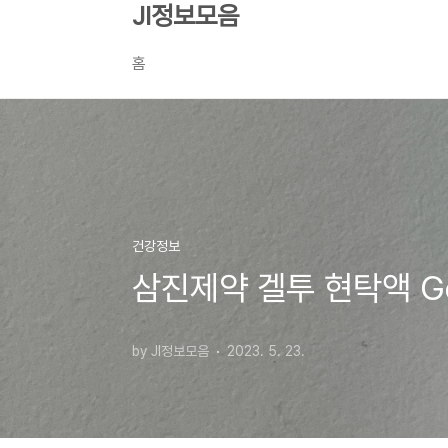
본문 바로가기
JI정보모음
홈
건강정보
삼진제약 겔투 현탁액 G
by JI정보모음
2023. 5. 23.