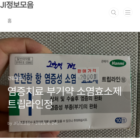
본문 바로가기
JI정보모음
홈
건강정보
염증치료 부기약 소염효소제
트립라인정
by JI정보모음
2023. 6. 24.