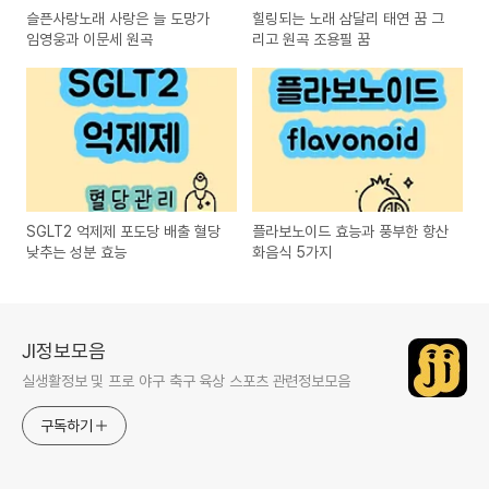
슬픈사랑노래 사랑은 늘 도망가
힐링되는 노래 삼달리 태연 꿈 그
임영웅과 이문세 원곡
리고 원곡 조용필 꿈
SGLT2 억제제 포도당 배출 혈당
플라보노이드 효능과 풍부한 항산
낮추는 성분 효능
화음식 5가지
JI정보모음
실생활정보 및 프로 야구 축구 육상 스포츠 관련정보모음
구독하기