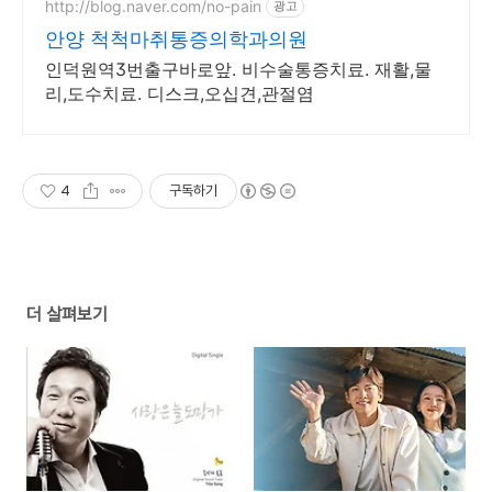
http://blog.naver.com/no-pain
광고
안양 척척마취통증의학과의원
인덕원역3번출구바로앞. 비수술통증치료. 재활,물
리,도수치료. 디스크,오십견,관절염
4
구독하기
더 살펴보기